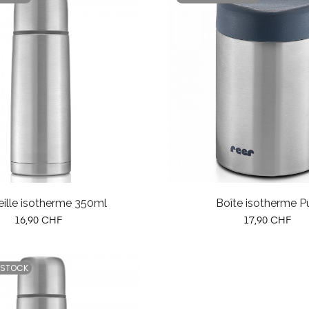
eille isotherme 350ml
Boîte isotherme P
Prix
Prix
16,90 CHF
17,90 CHF
 STOCK