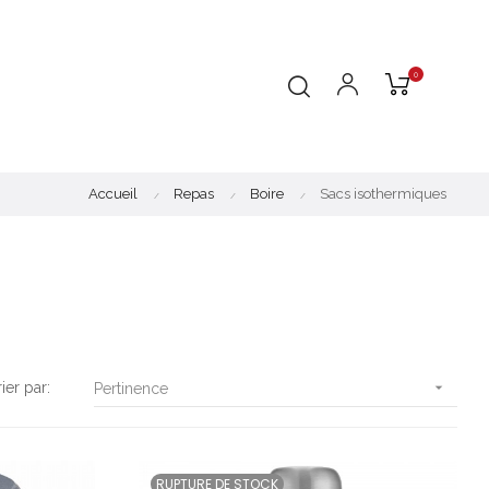
0
Accueil
Repas
Boire
Sacs isothermiques
rier par:

Pertinence
RUPTURE DE STOCK