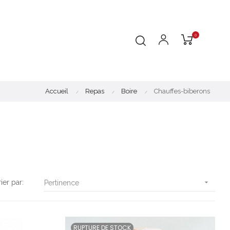
0
Accueil
Repas
Boire
Chauffes-biberons
rier par:

Pertinence
RUPTURE DE STOCK